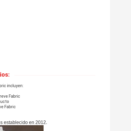
ios:
ric incluyen:
reve Fabric
ducto
ve Fabric
es establecido en 2012.