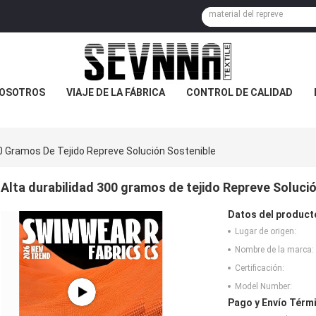
NOSOTROS
VIAJE DE LA FÁBRICA
CONTROL DE CALIDAD
00 Gramos De Tejido Repreve Solución Sostenible
Alta durabilidad 300 gramos de tejido Repreve Soluci
Datos del product
Lugar de origen:
Nombre de la marca:
Certificación:
Model Number:
Pago y Envío Térm