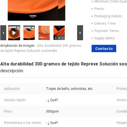
Minimum Order Quant
Precio:
Packaging Details:
Delivery Time:
Payment Terms:
Supply Ability:
Ampliación de imagen :
Alta durabilidad 300 gramos
Contacto
de tejido Repreve Solución sostenible
Alta durabilidad 300 gramos de tejido Repreve Solución sos
descripción
Aplicación:
Trajes de baño, activistas, etc.
Protec
Secado rápido:
- ¿ Qué?
Ancho
Peso:
300gsm
Durabi
Resistencia a los olores:
- ¿ Qué?
Respir