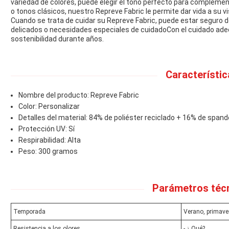
variedad de colores, puede elegir el tono perfecto para complemen
o tonos clásicos, nuestro Repreve Fabric le permite dar vida a su vi
Cuando se trata de cuidar su Repreve Fabric, puede estar seguro d
delicados o necesidades especiales de cuidadoCon el cuidado ade
sostenibilidad durante años.
Característic
Nombre del producto: Repreve Fabric
Color: Personalizar
Detalles del material: 84% de poliéster reciclado + 16% de span
Protección UV: Sí
Respirabilidad: Alta
Peso: 300 gramos
Parámetros técn
Temporada
Verano, primaver
Resistencia a los olores
- ¿ Qué?