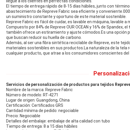
llegue a los clientes en perfectas condiciones.
El tiempo de entrega rápido de 8-15 días hábiles, junto con términos
abastecimiento de Repreve Fabric sea eficiente y conveniente.00
un suministro constante y oportuno de este material sostenible.
Repreve Fabric es fácil de cuidar, es lavable en máquina, lavable a
Compuesto por 84% de Repreve OUR OCEAN y 16% de Spandex, el tej
también ofrece un estiramiento y ajuste cómodos.Es una opción p
que buscan reducir su huella de carbono.
Además, al ser una fibra sintética reciclable de Repreve, este teji
materiales sostenibles en sus productos.La naturaleza de la tela 
cualquier producto, que atrae a los consumidores conscientes de
Personalizaci
Servicios de personalización de productos para tejidos Repreve
Nombre de la marca: Repreve Fabric
Número de modelo: RT-4271
Lugar de origen: Guangdong, China
Certificación: Certificados GRS
Cantidad mínima de pedido: negociable
Precio: Negociable
Detalles del embalaje: embalaje de alta calidad con tubo
Tiempo de entrega: 8 a 15 días hábiles