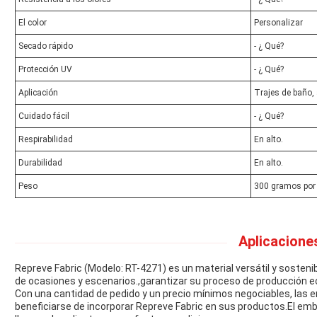
El color
Personalizar
Secado rápido
- ¿ Qué?
Protección UV
- ¿ Qué?
Aplicación
Trajes de baño, a
Cuidado fácil
- ¿ Qué?
Respirabilidad
En alto.
Durabilidad
En alto.
Peso
300 gramos por l
Aplicacione
Repreve Fabric (Modelo: RT-4271) es un material versátil y sosten
de ocasiones y escenarios.,garantizar su proceso de producción ec
Con una cantidad de pedido y un precio mínimos negociables, la
beneficiarse de incorporar Repreve Fabric en sus productos.El emba