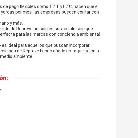
 de pago flexibles como T / T y L / C, hacen que el
0 yardas por mes, las empresas pueden contar con
 mano y más.
ido de Repreve no sólo es sostenible sino que
erfecta para las marcas con conciencia ambiental
do es ideal para aquellos que buscan incorporar
reciclada de Repreve Fabric añade un toque único a
l medio ambiente.
ón:
: