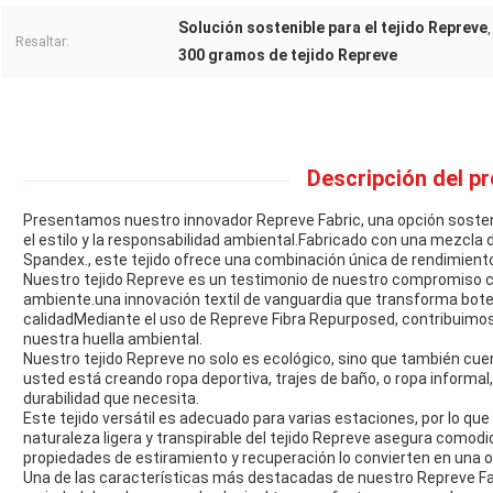
Solución sostenible para el tejido Repreve
Resaltar:
300 gramos de tejido Repreve
Descripción del p
Presentamos nuestro innovador Repreve Fabric, una opción sosten
el estilo y la responsabilidad ambiental.Fabricado con una mezcl
Spandex., este tejido ofrece una combinación única de rendimiento
Nuestro tejido Repreve es un testimonio de nuestro compromiso con
ambiente.una innovación textil de vanguardia que transforma botell
calidadMediante el uso de Repreve Fibra Repurposed, contribuimos
nuestra huella ambiental.
Nuestro tejido Repreve no solo es ecológico, sino que también cue
usted está creando ropa deportiva, trajes de baño, o ropa informal, 
durabilidad que necesita.
Este tejido versátil es adecuado para varias estaciones, por lo que 
naturaleza ligera y transpirable del tejido Repreve asegura comodid
propiedades de estiramiento y recuperación lo convierten en una o
Una de las características más destacadas de nuestro Repreve Fab