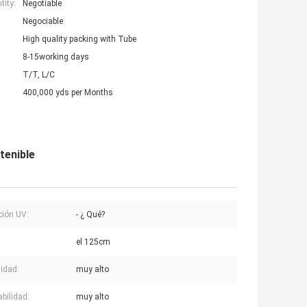
ity:
Negotiable
Negociable
High quality packing with Tube
8-15working days
T/T, L/C
400,000 yds per Months
tenible
ción UV:
- ¿ Qué?
:
el 125cm
lidad:
muy alto
abilidad:
muy alto