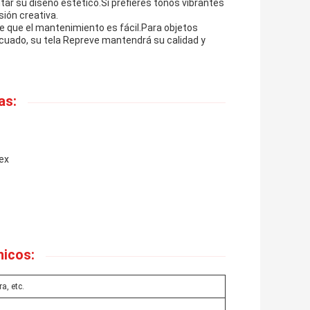
tar su diseño estético.Si prefieres tonos vibrantes
sión creativa.
e que el mantenimiento es fácil.Para objetos
cuado, su tela Repreve mantendrá su calidad y
as:
dex
icos:
a, etc.