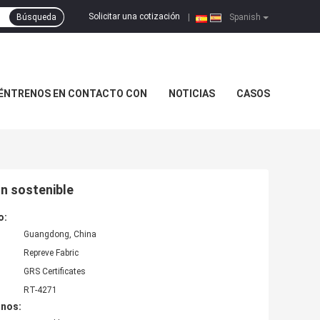
Solicitar una cotización
Búsqueda
|
Spanish
ÉNTRENOS EN CONTACTO CON
NOTICIAS
CASOS
ón sostenible
o:
Guangdong, China
Repreve Fabric
GRS Certificates
RT-4271
inos: