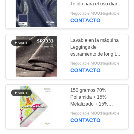
Tejido para el uso diario
CASOS
estilo casual longitud
Negociable MOQ:Negotiable
completa
CONTACTO
64
MAPA
Tela de Repreve
DEL
Lavable en la máquina
Leggings de
SITIO
estiramiento de longitud
completa Tejido para
Negociable MOQ:Negotiable
Leggings Casual Estilo
PRIVACY
CONTACTO
Casual
POLICY
105
150 gramos 70%
tela amistosa del
Poliamida + 15%
Metalizado + 15%
traje de baño del
Spandex Leggings de
Negociable MOQ:Negotiable
estiramiento Tejido para
eco
CONTACTO
el uso diario