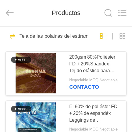
2019
-
2026
SEVNNA
Productos
TEXTILE.
All
Rights
Reserved.
HOGAR
313
Tela de las polainas del estiramiento
Tela reciclada del
PRODUCTOS
traje de baño
200gsm 80%Poliéster
FD + 20%Spandex
VR
Tejido elástico para
SHOW
polainas SP7333
Negociable MOQ:Negotiable
CONTACTO
150
SOBRE
Tela de nylon
NOSOTROS
El 80% de poliéster FD
+ 20% de espandéx
reciclada
Leggings de
VIAJE
estiramiento de tejido
Negociable MOQ:Negotiable