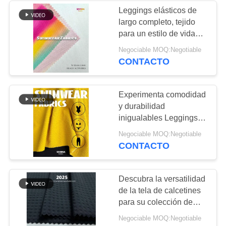
Leggings elásticos de
largo completo, tejido
170
para un estilo de vida
Tela de punto del
activo y uso diario
Negociable MOQ:Negotiable
CONTACTO
Activewear
Experimenta comodidad
y durabilidad
inigualables Leggings
de estiramiento de tela
164
Negociable MOQ:Negotiable
113cm de ancho
CONTACTO
tela del desgaste de
la yoga
Descubra la versatilidad
de la tela de calcetines
para su colección de
calcetines
Negociable MOQ:Negotiable