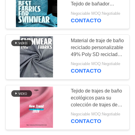
Tejido de bañador
CASOS
ecológico
Negociable MOQ:Negotiable
CONTACTO
64
MAPA
Tela de Repreve
DEL
Material de traje de baño
reciclado personalizable
SITIO
49% Poly SD reciclado
29% Nylon SD 22%
Negociable MOQ:Negotiable
Spandex para traje de
PRIVACY
CONTACTO
baño ecológico
POLICY
105
Tejido de trajes de baño
tela amistosa del
ecológicos para su
colección de trajes de
traje de baño del
baño sostenible
Negociable MOQ:Negotiable
eco
CONTACTO