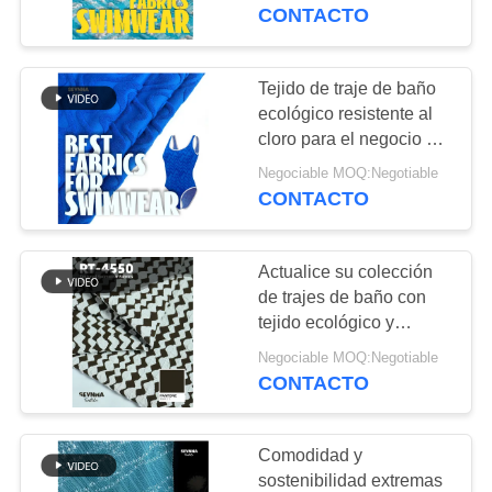
DE
personalizable
CONTACTO
LA
FÁBRICA
Tejido de traje de baño
117
ecológico resistente al
tejido de poliéster
cloro para el negocio del
CONTROL
traje de baño
reciclado
Negociable MOQ:Negotiable
DE
CONTACTO
CALIDAD
Actualice su colección
ÉNTRENOS
de trajes de baño con
EN
tejido ecológico y
72
sostenible
CONTACTO
Negociable MOQ:Negotiable
Tela reciclada de
CONTACTO
CON
Lycra
Comodidad y
NOTICIAS
sostenibilidad extremas