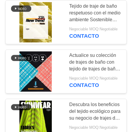
Tejido de traje de baño
respetuoso con el medio
170
ambiente Sostenible
Tela de punto del
Durable para materiales
Negociable MOQ:Negotiable
de traje de baño
CONTACTO
Activewear
Actualice su colección
de trajes de baño con
tejido de trajes de baño
ecológicos
164
Negociable MOQ:Negotiable
CONTACTO
tela del desgaste de
la yoga
Descubra los beneficios
del tejido ecológico para
su negocio de trajes de
baño
Negociable MOQ:Negotiable