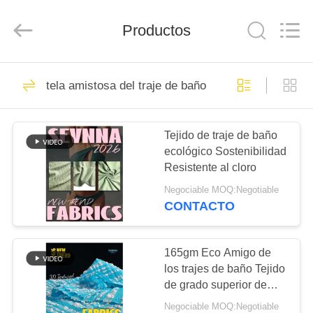
2019
-
2026
SEVNNA
Productos
TEXTILE.
All
Rights
Reserved.
HOGAR
313
tela amistosa del traje de baño del eco
Tela reciclada del
PRODUCTOS
traje de baño
Tejido de traje de baño
ecológico Sostenibilidad
VR
Resistente al cloro
SHOW
Negociable MOQ:Negotiable
CONTACTO
150
SOBRE
Tela de nylon
NOSOTROS
165gm Eco Amigo de
los trajes de baño Tejido
reciclada
de grado superior de
VIAJE
lujo Tejido
Negociable MOQ:Negotiable