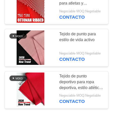
para atletas y
CASOS
entusiastas del fitness
Negociable MOQ:Negotiable
CONTACTO
64
MAPA
Tela de Repreve
DEL
Tejido de punto para
estilo de vida activo
SITIO
Negociable MOQ:Negotiable
PRIVACY
CONTACTO
POLICY
105
Tejido de punto
tela amistosa del
deportivo para ropa
deportiva, estilo atlético,
traje de baño del
rojo, 265-270 gsm, para
Negociable MOQ:Negotiable
negocios de ropa
eco
CONTACTO