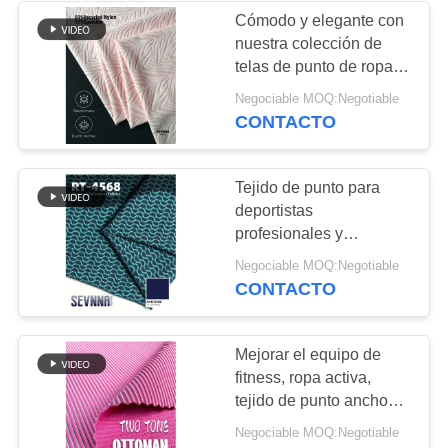
Cómodo y elegante con
nuestra colección de
170
telas de punto de ropa
Tela de punto del
activa
Negociable MOQ:Negotiable
CONTACTO
Activewear
Tejido de punto para
deportistas
profesionales y
entusiastas del fitness
164
Negociable MOQ:Negotiable
CONTACTO
tela del desgaste de
la yoga
Mejorar el equipo de
fitness, ropa activa,
tejido de punto ancho
152cm
Negociable MOQ:Negotiable