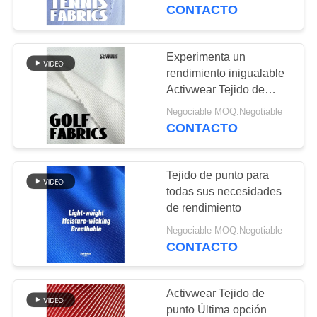
DE
CONTACTO
LA
FÁBRICA
Experimenta un
117
rendimiento inigualable
tejido de poliéster
Activwear Tejido de
CONTROL
punto Estiramiento
reciclado
Negociable MOQ:Negotiable
DE
personalizado
CONTACTO
CALIDAD
Tejido de punto para
ÉNTRENOS
todas sus necesidades
EN
de rendimiento
72
CONTACTO
Negociable MOQ:Negotiable
Tela reciclada de
CONTACTO
CON
Lycra
Activwear Tejido de
NOTICIAS
punto Última opción