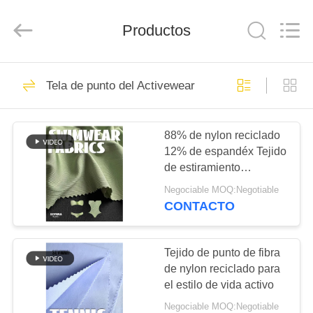
2019
-
2026
SEVNNA
Productos
TEXTILE.
All
Rights
Reserved.
HOGAR
313
Tela de punto del Activewear
Tela reciclada del
PRODUCTOS
traje de baño
88% de nylon reciclado
12% de espandéx Tejido
VR
de estiramiento
SHOW
transpirable para
Negociable MOQ:Negotiable
entrenamiento / fitness
CONTACTO
150
SOBRE
Tela de nylon
NOSOTROS
Tejido de punto de fibra
de nylon reciclado para
reciclada
el estilo de vida activo
VIAJE
Negociable MOQ:Negotiable