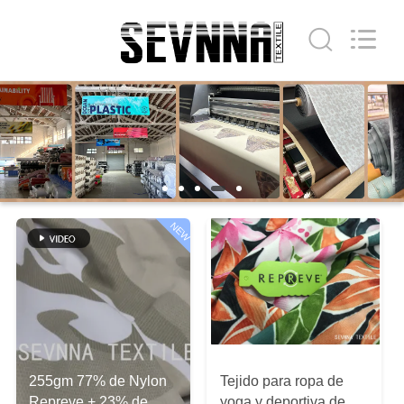
2019
-
2026
SEVNNA
TEXTILE.
All
Rights
Reserved.
HOGAR
PRODUCTOS
VR
NEW
SHOW
SOBRE
NOSOTROS
VIAJE
255gm 77% de Nylon
Tejido para ropa de
Repreve + 23% de
yoga y deportiva de