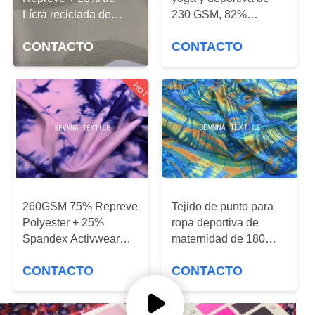
DE
Lícra reciclada de
230 GSM, 82%
LA
espandéx para 4
poliéster Repreve +
CONTACTO
CONTACTO
caminos de
FÁBRICA
18% spandex, para
estiramiento
leggings y ropa
deportiva
HOT
CONTROL
DE
CALIDAD
ÉNTRENOS
EN
260GSM 75% Repreve
Tejido de punto para
Polyester + 25%
ropa deportiva de
CONTACTO
Spandex Activwear
maternidad de 180
CON
Tejido de punto
GSM, 86% nailon
CONTACTO
CONTACTO
REPREVE + 14%
spandex
NOTICIAS