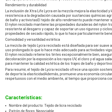
Rendimiento y durabilidad
La inclusión de Xtra Life Lycra en la mezcla mejora la elasticidad y
resistencia a la degradación causada por sustancias químicas agr
de baño y activistasEl tejido de alto rendimiento puede mantener s
El nylon reciclado mantiene las propiedades duraderas del nylon tra
resistente al desgarro y capaz de soportar un uso riguroso y ciclo
propiedades de secado rápido, lo que lo hace particularmente benef
Comodidad y versatilidad estética
La mezcla de tejido Lycra reciclado está diseñada para ser suave al
uso prolongado.lo que lo hace más adecuado para actividades vigo
El nylon reciclado retiene los tintes excepcionalmente bien, asegu
decoloración por la exposición a los rayos UV, el cloro y el agua s
para mantener la calidad estética de los trajes de baño y deportivo
Para resumir, el tejido de Lycra reciclado ofrece una opción sosten
de deporte.la elasticidadAdemás, promueve una economía circular
respetuosos con el medio ambiente, al tiempo que proporciona com
Características:
Nombre del producto: Tejido de licra reciclado
Patrón de flores: Negociable