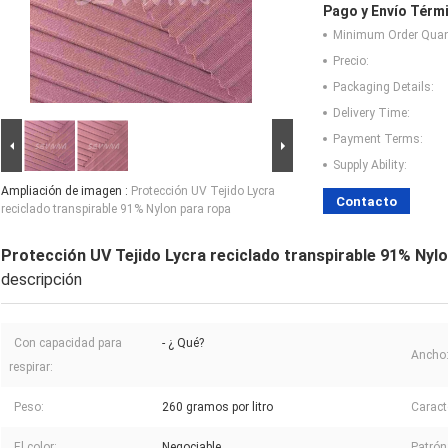
Pago y Envío Térm
Minimum Order Quant
Precio:
Packaging Details:
Delivery Time:
Payment Terms:
Supply Ability:
Ampliación de imagen :
Protección UV Tejido Lycra
Contacto
reciclado transpirable 91% Nylon para ropa
Protección UV Tejido Lycra reciclado transpirable 91% Nyl
descripción
Con capacidad para
- ¿ Qué?
Ancho
respirar:
Peso:
260 gramos por litro
Caract
El color:
Negociable
Patrón