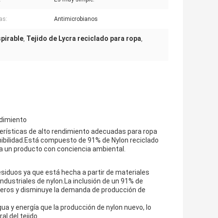
as:
Antimicrobianos
spirable
Tejido de Lycra reciclado para ropa
,
,
endimiento
cterísticas de alto rendimiento adecuadas para ropa
enibilidad.Está compuesto de 91% de Nylon reciclado
ra un producto con conciencia ambiental.
esiduos ya que está hecha a partir de materiales
industriales de nylon.La inclusión de un 91% de
ederos y disminuye la demanda de producción de
ua y energía que la producción de nylon nuevo, lo
l del tejido.