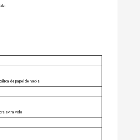
bla
lica de papel de niebla
ra extra vida