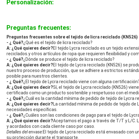
Personalización:
Preguntas frecuentes:
Preguntas frecuentes sobre el tejido de licra reciclado (KN526)
- ¿ Qué?
¿Qué es el tejido de licra reciclado?
A: ¿Qué quieres decir?
El tejido Lycra reciclado es un tejido exten
reciclados.y otros artículos de ropa que requieren flexibilidad y co
- ¿ Qué?
¿Dónde se produce el tejido de licra reciclado?
A: ¿Qué quieres decir?
El tejido de Lycra reciclado (KN526) se pr
nuestro proceso de producción, que se adhiere a estrictos estánda
posible para nuestros clientes.
- ¿ Qué?
¿El tejido de Lycra reciclado viene con alguna certificación
A: ¿Qué quieres decir?
Sí, el tejido de Lycra reciclado (KN526) vien
certificado como un producto sostenible y respetuoso con el med
- ¿ Qué?
¿Cuál es la cantidad mínima de pedido de tejido de Lycra r
A: ¿Qué quieres decir?
La cantidad mínima de pedido de tejido de 
necesidades específicas.
- ¿ Qué?
¿Cuáles son las condiciones de pago para el tejido de Lycr
A: ¿Qué quieres decir?
Aceptamos el pago a través de T/T y L/C. 
y acordados con cada cliente caso por caso.
Detalles del envase:
El tejido de Lycra reciclado está envasado con u
su protección durante el transporte.