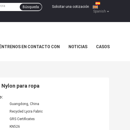
Solicitar una cotización
Búsqueda
|
Spanish
ÉNTRENOS EN CONTACTO CON
NOTICIAS
CASOS
% Nylon para ropa
o:
Guangdong, China
Recycled Lycra Fabric
GRS Certificates
KN526