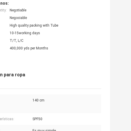
inos:
ity:
Negotiable
Negociable
High quality packing with Tube
10-15working days
T/T, L/C
400,000 yds per Months
on para ropa
140 cm
:
erísticas:
SPF50
:
Es muy simple.