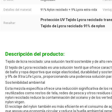
Detalles del material:
91% Nylon reciclado + 9% Lycra extra vida
Ventaj
Protección UV Tejido Lycra reciclado tran
Resaltar:
Tejido de Lycra reciclado 91% de nylon
Descripción del producto:
Tejido de licra reciclado: una solución textil sostenible y de alto r
El tejido de Lycra reciclado es una solución textil que ofrece cara
de baño y ropa deportiva que exige elasticidad, durabilidad y sost
y 9% de Xtra Life Lycra., proporcionando una poderosa solución pa
Sostenibilidad ambiental
Esta mezcla específica ofrece una reducción significativa de los r
reutilizados como restos de tela, redes de pesca y otros residuos 
nylon reciclado reduce la contaminación del océano y de los vert
nylon virgen.
El reciclaje del nylon también es más eficiente en el consumo de ag
que apoya una economía circular y reduce la huella ambiental genera