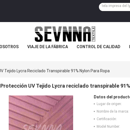
NOSOTROS
VIAJE DE LA FÁBRICA
CONTROL DE CALIDAD
V Tejido Lycra Reciclado Transpirable 91% Nylon Para Ropa
Protección UV Tejido Lycra reciclado transpirable 91
Datos del product
Lugar de origen:
Nombre de la marca:
Certificación:
Model Number: