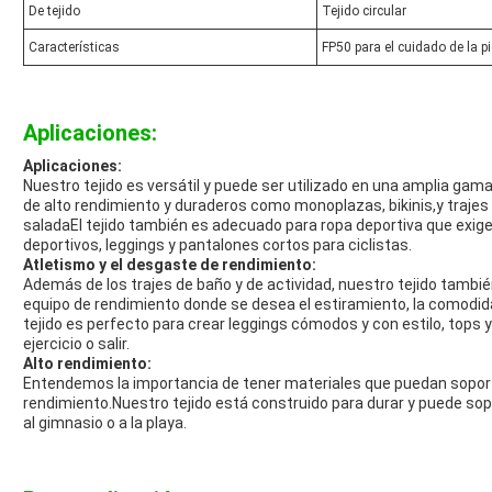
De tejido
Tejido circular
Características
FP50 para el cuidado de la pi
Aplicaciones:
Aplicaciones:
Nuestro tejido es versátil y puede ser utilizado en una amplia gama
de alto rendimiento y duraderos como monoplazas, bikinis,y trajes 
saladaEl tejido también es adecuado para ropa deportiva que exige f
deportivos, leggings y pantalones cortos para ciclistas.
Atletismo y el desgaste de rendimiento:
Además de los trajes de baño y de actividad, nuestro tejido tambié
equipo de rendimiento donde se desea el estiramiento, la comodida
tejido es perfecto para crear leggings cómodos y con estilo, tops
ejercicio o salir.
Alto rendimiento:
Entendemos la importancia de tener materiales que puedan sopo
rendimiento.Nuestro tejido está construido para durar y puede sopo
al gimnasio o a la playa.