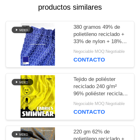
productos similares
CONTACTO
CON
380 gramos 49% de
polietileno reciclado +
33% de nylon + 18%
NOTICIAS
de espandéx Tejido de
Negociable MOQ:Negotiable
poliéster reciclado para
CONTACTO
punto circular
CASOS
Tejido de poliéster
reciclado 240 g/m²
MAPA
96% poliéster reciclado
+ 4% spandex para
Negociable MOQ:Negotiable
DEL
punto circular
CONTACTO
SITIO
220 gm 62% de
polietileno reciclado +