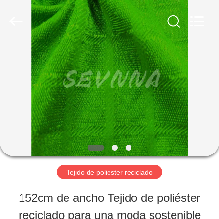
2019
-
2026
SEVNNA
TEXTILE.
All
HOGAR
Rights
Reserved.
PRODUCTOS
VR
SHOW
Tejido de poliéster reciclado
SOBRE
152cm de ancho Tejido de poliéster
NOSOTROS
reciclado para una moda sostenible