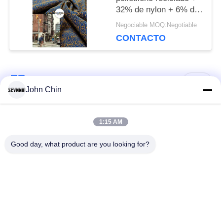
PRIVACY
32% de nylon + 6% de
espandéx Tejido de
POLICY
Negociable MOQ:Negotiable
poliéster reciclado para
CONTACTO
punto circular
Categorías Populares
Todos
John Chin
Tela reciclada del
Tela de nylon
1:15 AM
traje de baño
reciclada
Good day, what product are you looking for?
tejido de poliéster
Tela reciclada de
reciclado
Lycra
tela amistosa del
Tela de Repreve
traje de baño del eco