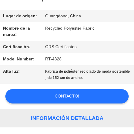
VIAJE
Lugar de origen:
Guangdong, China
DE
Nombre de la
Recycled Polyester Fabric
marca:
LA
Certificación:
GRS Certificates
FÁBRICA
Model Number:
RT-4328
CONTROL
Alta luz:
Fabrica de poliéster reciclado de moda sostenible
,
de 152 cm de ancho.
DE
CALIDAD
CONTACTO!
ÉNTRENOS
INFORMACIÓN DETALLADA
EN