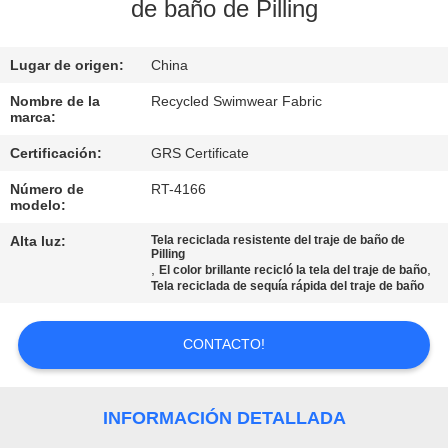
DE
de baño de Pilling
LA
Lugar de origen:
China
FÁBRICA
Nombre de la
Recycled Swimwear Fabric
marca:
CONTROL
Certificación:
GRS Certificate
DE
Número de
RT-4166
CALIDAD
modelo:
Alta luz:
Tela reciclada resistente del traje de baño de
Pilling
ÉNTRENOS
,
,
El color brillante recicló la tela del traje de baño
Tela reciclada de sequía rápida del traje de baño
EN
CONTACTO
CONTACTO!
CON
INFORMACIÓN DETALLADA
NOTICIAS