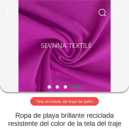
2019
-
2026
SEVNNA
TEXTILE.
All
Rights
Reserved.
HOGAR
PRODUCTOS
VR
SHOW
SOBRE
NOSOTROS
Tela reciclada del traje de baño
Ropa de playa brillante reciclada
VIAJE
resistente del color de la tela del traje