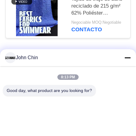
reciclado de 215 g/m²
62% Poliéster
Reciclado + 32%
Negociable MOQ:Negotiable
Nailon + 6% Spandex
CONTACTO
RT-4646
Categorías Populares
Todos
John Chin
Tela reciclada del
Tela de nylon
8:13 PM
traje de baño
reciclada
Good day, what product are you looking for?
tejido de poliéster
Tela reciclada de
reciclado
Lycra
tela amistosa del
Tela de Repreve
traje de baño del eco