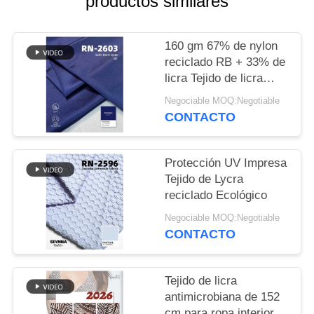
productos similares
CASOS
160 gm 67% de nylon
reciclado RB + 33% de
MAPA
licra Tejido de licra
DEL
reciclado RN-2603
Negociable MOQ:Negotiable
SITIO
CONTACTO
PRIVACY
Protección UV Impresa
Tejido de Lycra
POLICY
reciclado Ecológico
Negociable MOQ:Negotiable
CONTACTO
Tejido de licra
antimicrobiana de 152
cm para ropa interior