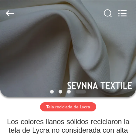
2019
-
2026
SEVNNA
TEXTILE.
All
Rights
Reserved.
HOGAR
PRODUCTOS
VR
SHOW
SOBRE
NOSOTROS
Tela reciclada de Lycra
Los colores llanos sólidos reciclaron la
VIAJE
tela de Lycra no considerada con alta