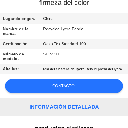
DE
firmeza del color
LA
Lugar de origen:
China
FÁBRICA
Nombre de la
Recycled Lycra Fabric
marca:
CONTROL
Certificación:
Oeko Tex Standard 100
DE
Número de
SEV2311
CALIDAD
modelo:
Alta luz:
,
tela del elastane del lycra
tela impresa del lycra
ÉNTRENOS
EN
CONTACTO!
CONTACTO
CON
INFORMACIÓN DETALLADA
NOTICIAS