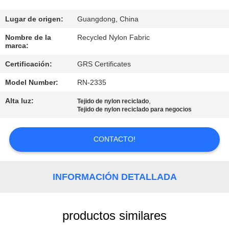
DE
LA
Lugar de origen:
Guangdong, China
FÁBRICA
Nombre de la
Recycled Nylon Fabric
marca:
Certificación:
GRS Certificates
CONTROL
Model Number:
RN-2335
DE
CALIDAD
Alta luz:
,
Tejido de nylon reciclado
Tejido de nylon reciclado para negocios
ÉNTRENOS
CONTACTO!
EN
CONTACTO
INFORMACIÓN DETALLADA
CON
productos similares
NOTICIAS