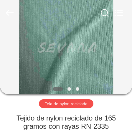
2019
-
2026
SEVNNA
TEXTILE.
All
Rights
Reserved.
HOGAR
PRODUCTOS
VR
SHOW
SOBRE
NOSOTROS
Tela de nylon reciclada
Tejido de nylon reciclado de 165
VIAJE
gramos con rayas RN-2335