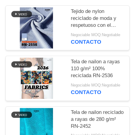
CASOS
Tejido de nylon
reciclado de moda y
respetuoso con el
MAPA
medio ambiente para
Negociable MOQ:Negotiable
ropa sostenible
DEL
CONTACTO
SITIO
Tela de nailon a rayas
PRIVACY
110 g/m² 100%
reciclada RN-2536
POLICY
Negociable MOQ:Negotiable
CONTACTO
Tela de nailon reciclado
a rayas de 280 g/m²
RN-2452