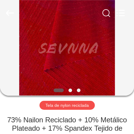
2019
-
2026
SEVNNA
TEXTILE.
All
Rights
Reserved.
HOGAR
PRODUCTOS
VR
SHOW
SOBRE
NOSOTROS
Tela de nylon reciclada
73% Nailon Reciclado + 10% Metálico
VIAJE
Plateado + 17% Spandex Tejido de