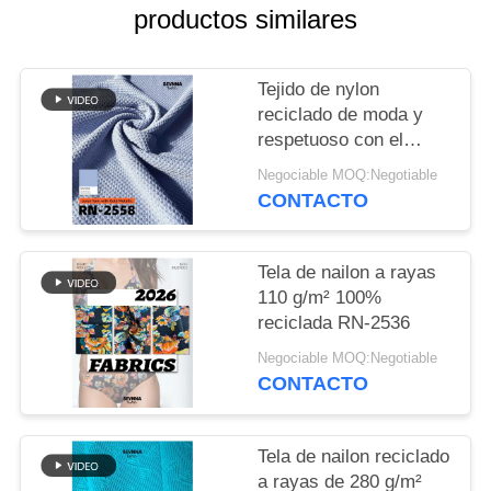
productos similares
CASOS
Tejido de nylon
MAPA
reciclado de moda y
respetuoso con el
DEL
medio ambiente para
Negociable MOQ:Negotiable
SITIO
ropa sostenible
CONTACTO
PRIVACY
Tela de nailon a rayas
POLICY
110 g/m² 100%
reciclada RN-2536
Negociable MOQ:Negotiable
CONTACTO
Tela de nailon reciclado
a rayas de 280 g/m²