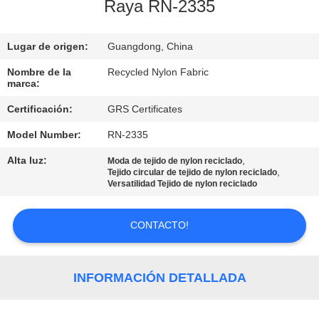
DE
Raya RN-2335
LA
Lugar de origen:
Guangdong, China
FÁBRICA
Nombre de la
Recycled Nylon Fabric
marca:
CONTROL
Certificación:
GRS Certificates
DE
Model Number:
RN-2335
CALIDAD
Alta luz:
,
Moda de tejido de nylon reciclado
,
Tejido circular de tejido de nylon reciclado
ÉNTRENOS
Versatilidad Tejido de nylon reciclado
EN
CONTACTO!
CONTACTO
CON
INFORMACIÓN DETALLADA
NOTICIAS