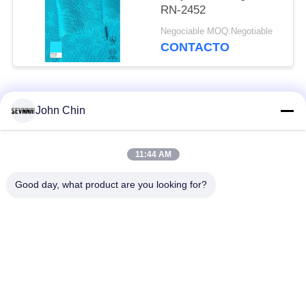
RN-2452
Negociable MOQ:Negotiable
CONTACTO
Categorías Populares
Todos
John Chin
Tela reciclada del
Tela de nylon
11:44 AM
traje de baño
reciclada
Good day, what product are you looking for?
tejido de poliéster
Tela reciclada de
reciclado
Lycra
tela amistosa del
Tela de Repreve
traje de baño del eco