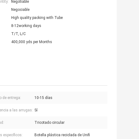
tity:
Negotiable
Negociable
High quality packing with Tube
8-12working days
T/T, L/C
400,000 yds per Months
 de entrega:
10-15 días
encia a las arrugas:
Sí
ud:
Tricotado circular
s específicos:
Botella plástica reciclada de Unifi