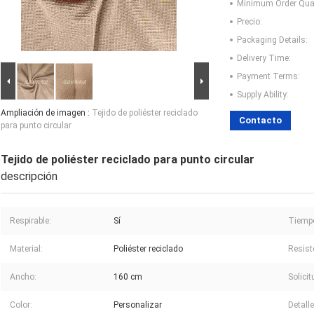
Minimum Order Quan
Precio:
Packaging Details:
Delivery Time:
Payment Terms:
Supply Ability:
Ampliación de imagen :
Tejido de poliéster reciclado
Contacto
para punto circular
Tejido de poliéster reciclado para punto circular
descripción
Respirable:
Sí
Tiempo
Material:
Poliéster reciclado
Resist
Ancho:
160 cm
Solicit
Color:
Personalizar
Detalle