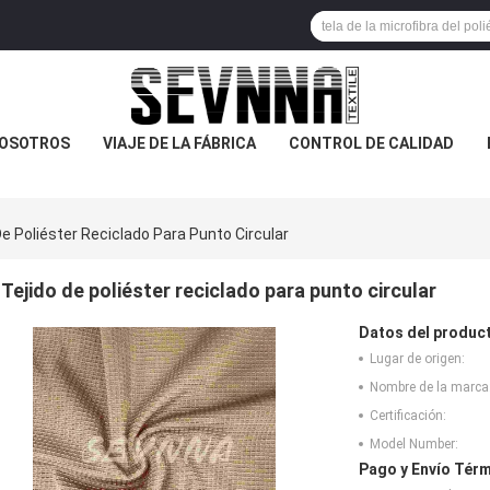
NOSOTROS
VIAJE DE LA FÁBRICA
CONTROL DE CALIDAD
De Poliéster Reciclado Para Punto Circular
Tejido de poliéster reciclado para punto circular
Datos del produc
Lugar de origen:
Nombre de la marca
Certificación:
Model Number:
Pago y Envío Térm