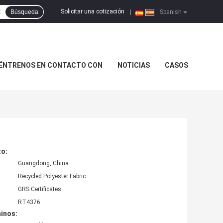
Solicitar una cotización
Búsqueda
|
Spanish
ÉNTRENOS EN CONTACTO CON
NOTICIAS
CASOS
to:
Guangdong, China
:
Recycled Polyester Fabric
GRS Certificates
RT4376
inos: