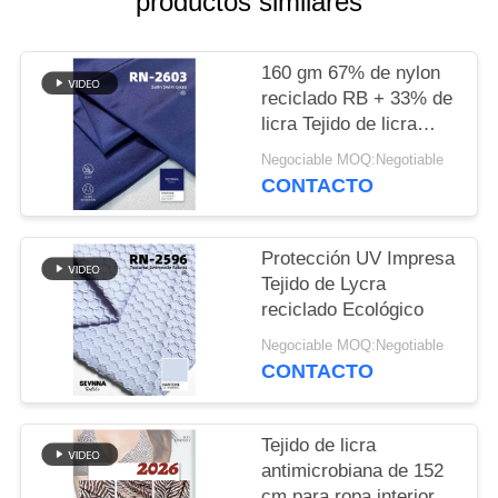
productos similares
CASOS
160 gm 67% de nylon
reciclado RB + 33% de
MAPA
licra Tejido de licra
DEL
reciclado RN-2603
Negociable MOQ:Negotiable
SITIO
CONTACTO
PRIVACY
Protección UV Impresa
Tejido de Lycra
POLICY
reciclado Ecológico
Negociable MOQ:Negotiable
CONTACTO
Tejido de licra
antimicrobiana de 152
cm para ropa interior