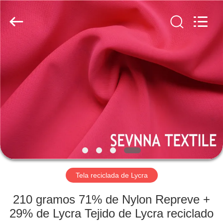
2019
-
2026
SEVNNA
TEXTILE.
All
Rights
Reserved.
HOGAR
PRODUCTOS
VR
SHOW
SOBRE
NOSOTROS
Tela reciclada de Lycra
210 gramos 71% de Nylon Repreve +
VIAJE
29% de Lycra Tejido de Lycra reciclado