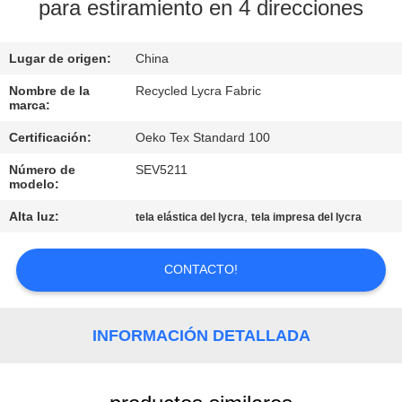
DE
para estiramiento en 4 direcciones
LA
Lugar de origen:
China
FÁBRICA
Nombre de la
Recycled Lycra Fabric
marca:
CONTROL
Certificación:
Oeko Tex Standard 100
DE
Número de
SEV5211
CALIDAD
modelo:
Alta luz:
,
tela elástica del lycra
tela impresa del lycra
ÉNTRENOS
EN
CONTACTO!
CONTACTO
CON
INFORMACIÓN DETALLADA
NOTICIAS