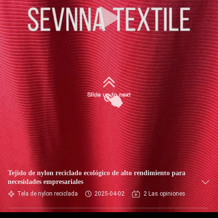
DE
LA
FÁBRICA
CONTROL
DE
CALIDAD
ÉNTRENOS
EN
CONTACTO
Tejido de nylon reciclado ecológico de alto rendimiento para
CON
necesidades empresariales
Tela de nylon reciclada
2025-04-02
2 Las opiniones
NOTICIAS