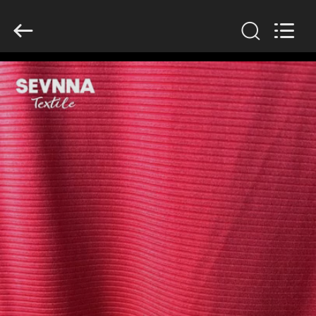
2019
-
2026
SEVNNA
TEXTILE.
All
Rights
Reserved.
HOGAR
PRODUCTOS
VR
SHOW
SOBRE
NOSOTROS
VIAJE