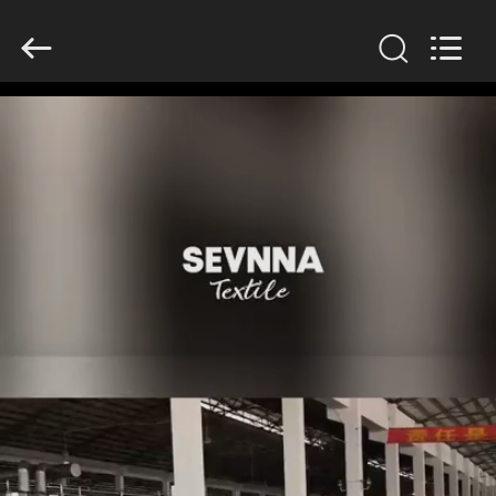
2019
-
2026
SEVNNA
TEXTILE.
All
Rights
Reserved.
HOGAR
PRODUCTOS
VR
SHOW
SOBRE
NOSOTROS
VIAJE