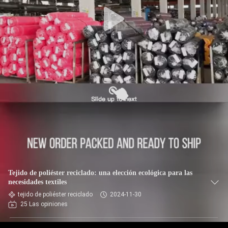
DE
LA
FÁBRICA
CONTROL
DE
CALIDAD
ÉNTRENOS
EN
CONTACTO
Tejido de poliéster reciclado: una elección ecológica para las
CON
necesidades textiles
tejido de poliéster reciclado
2024-11-30
25 Las opiniones
NOTICIAS