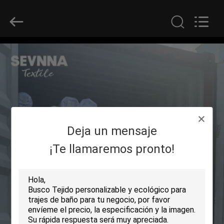
2019
-
2026
SEVNNA
TEXTILE.
All
Rights
Reserved.
HOGAR
PRODUCTOS
VR
Deja un mensaje
SHOW
¡Te llamaremos pronto!
SOBRE
NOSOTROS
VIAJE