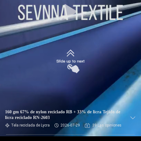
DE
LA
FÁBRICA
CONTROL
DE
CALIDAD
ÉNTRENOS
EN
CONTACTO
160 gm 67% de nylon reciclado RB + 33% de licra Tejido de
CON
licra reciclado RN-2603
Tela reciclada de Lycra
2026-07-29
39 Las opiniones
NOTICIAS