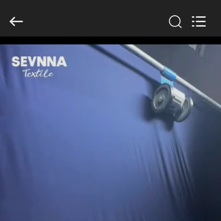
2019
-
2026
SEVNNA
TEXTILE.
All
Rights
Reserved.
HOGAR
PRODUCTOS
VR
SHOW
SOBRE
NOSOTROS
VIAJE