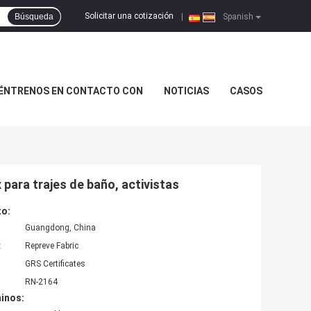
Solicitar una cotización
Búsqueda
|
Spanish
ÉNTRENOS EN CONTACTO CON
NOTICIAS
CASOS
para trajes de baño, activistas
to:
Guangdong, China
:
Repreve Fabric
GRS Certificates
RN-2164
inos: