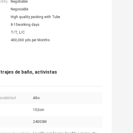
tity:
Negotiable
Negociable
High quality packing with Tube
8-15working days
T/T, L/C
400,000 yds per Months
rajes de baño, activistas
irabilidad:
Alto
:
152cm
240GSM