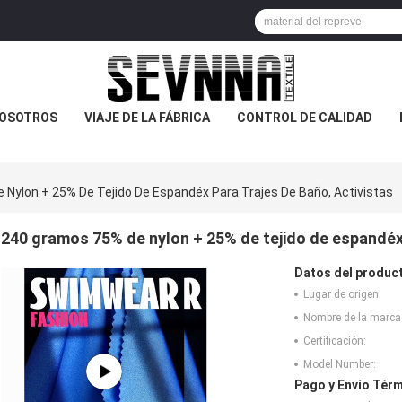
NOSOTROS
VIAJE DE LA FÁBRICA
CONTROL DE CALIDAD
Nylon + 25% De Tejido De Espandéx Para Trajes De Baño, Activistas
240 gramos 75% de nylon + 25% de tejido de espandéx 
Datos del produc
Lugar de origen:
Nombre de la marca
Certificación:
Model Number:
Pago y Envío Térm