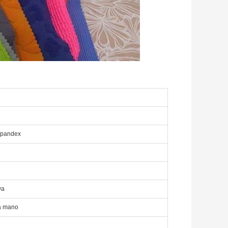
Spandex
va
a mano