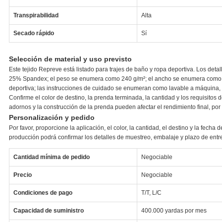
Transpirabilidad
Alta
Secado rápido
Sí
Selección de material y uso previsto
Este tejido Repreve está listado para trajes de baño y ropa deportiva. Los de
25% Spandex; el peso se enumera como 240 g/m²; el ancho se enumera como 1
deportiva; las instrucciones de cuidado se enumeran como lavable a máquina,
Confirme el color de destino, la prenda terminada, la cantidad y los requisitos d
adornos y la construcción de la prenda pueden afectar el rendimiento final, po
Personalización y pedido
Por favor, proporcione la aplicación, el color, la cantidad, el destino y la fecha 
producción podrá confirmar los detalles de muestreo, embalaje y plazo de entre
Cantidad mínima de pedido
Negociable
Precio
Negociable
Condiciones de pago
T/T, L/C
Capacidad de suministro
400.000 yardas por mes