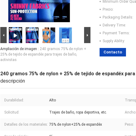
Minimum Order Quan
Precio:
Packaging Details:
Delivery Time:
Payment Terms:
Supply Ability:
Ampliación de imagen :
240 gramos 75% de nylon +
Contacto
25% de tejido de espandéx para trajes de baño,
activistas
240 gramos 75% de nylon + 25% de tejido de espandéx para t
descripción
Durabilidad:
Alto
Transp
Solicitud:
Trajes de baño, ropa deportiva, etc.
Ancho
Detalles de los materiales:
75% de nylon+25% de espandéx
Peso: